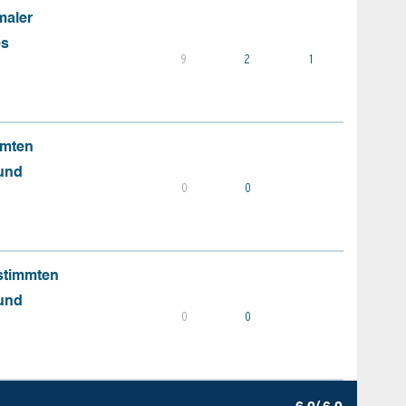
maler
es
9
2
1
mmten
 und
0
0
stimmten
 und
0
0