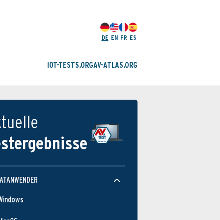
DE
EN
FR
ES
IOT-TESTS.ORG
AV-ATLAS.ORG
tuelle
estergebnisse
VATANWENDER
Windows