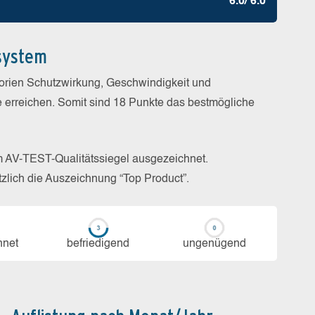
6.0/ 6.0
system
gorien Schutzwirkung, Geschwindigkeit und
e erreichen. Somit sind 18 Punkte das bestmögliche
m AV-TEST-Qualitätssiegel ausgezeichnet.
zlich die Auszeichnung “Top Product”.
h­net
be­frie­di­gend
un­ge­nü­gend