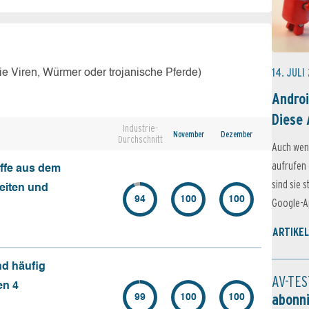
14. JULI
e Viren, Würmer oder trojanische Pferde)
Androi
Diese 
Industrie-
November
Dezember
Durchschnitt
Auch wen
aufrufen 
ffe aus dem
sind sie 
seiten und
94
100
100
Google-Ap
ARTIKEL
nd häufig
AV-TES
en 4
abonn
99
100
100