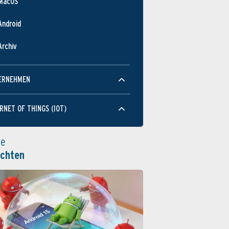
MacOS
Android
Archiv
ERNEHMEN
RNET OF THINGS (IOT)
le
ichten