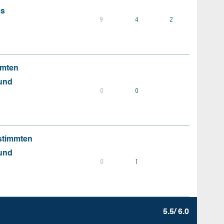
es
9
4
2
mmten
 und
0
0
stimmten
 und
0
1
5.5/ 6.0