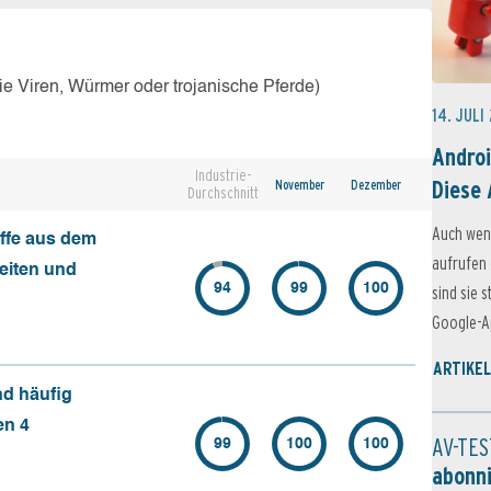
e Viren, Würmer oder trojanische Pferde)
14. JULI
Androi
Industrie-
Diese 
November
Dezember
Durchschnitt
Auch wen
ffe aus dem
aufrufen 
seiten und
94
99
100
sind sie 
Google-Ap
ARTIKEL
nd häufig
en 4
AV-TES
99
100
100
abonn