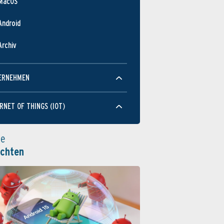
MacOS
Android
Archiv
ERNEHMEN
RNET OF THINGS (IOT)
le
ichten