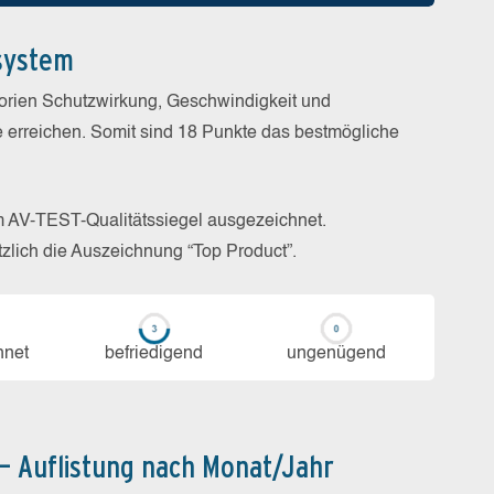
system
gorien Schutzwirkung, Geschwindigkeit und
e erreichen. Somit sind 18 Punkte das bestmögliche
m AV-TEST-Qualitätssiegel ausgezeichnet.
zlich die Auszeichnung “Top Product”.
h­net
be­frie­di­gend
un­ge­nü­gend
 – Auflistung nach Monat/Jahr