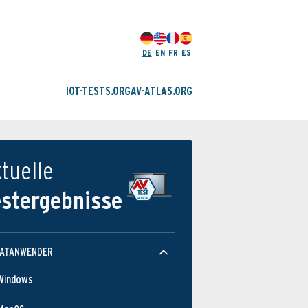
DE
EN
FR
ES
IOT-TESTS.ORG
AV-ATLAS.ORG
tuelle
estergebnisse
VATANWENDER
Windows