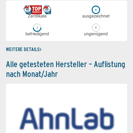
Zerti­fikate
aus­ge­zeich­net
be­frie­di­gend
un­ge­nü­gend
WEITERE DETAILS
Alle getesteten Hersteller – Auflistung
nach Monat/Jahr