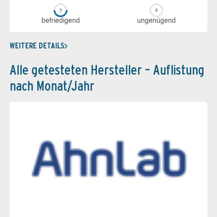
be­frie­di­gend
un­ge­nü­gend
WEITERE DETAILS
Alle getesteten Hersteller – Auflistung
nach Monat/Jahr