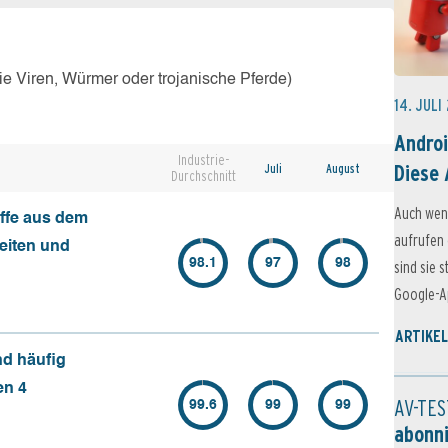
e Viren, Würmer oder trojanische Pferde)
14. JULI
Androi
Industrie-
Diese 
Juli
August
Durchschnitt
Auch wen
ffe aus dem
aufrufen 
seiten und
98.1
97
98
sind sie 
Google-Ap
ARTIKEL
nd häufig
en 4
AV-TES
99.6
99
99
abonn