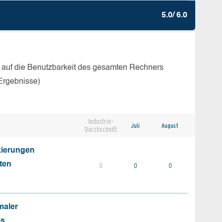
5.0/ 6.0
 auf die Benutzbarkeit des gesamten Rechners
Ergebnisse)
Industrie-
Juli
August
Durchschnitt
kierungen
ten
0
0
0
maler
es