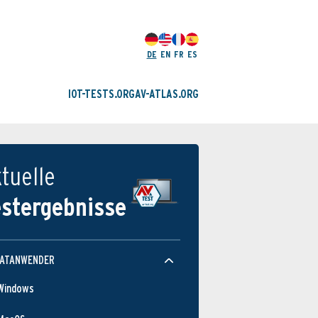
DE
EN
FR
ES
IOT-TESTS.ORG
AV-ATLAS.ORG
tuelle
estergebnisse
VATANWENDER
Windows