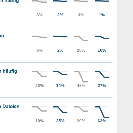
n häufig
on
n häufig
 Dateien