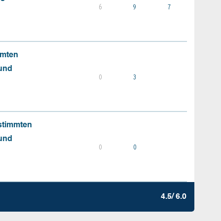
6
9
7
mmten
 und
0
3
stimmten
 und
0
0
4.5/ 6.0