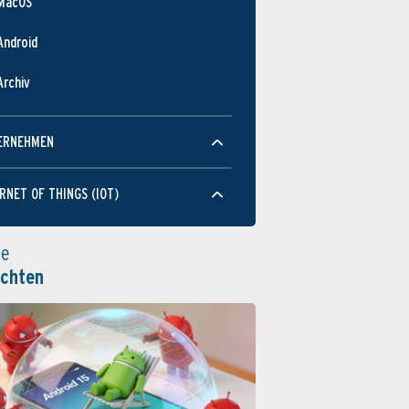
MacOS
Android
Archiv
ERNEHMEN
RNET OF THINGS (IOT)
le
ichten