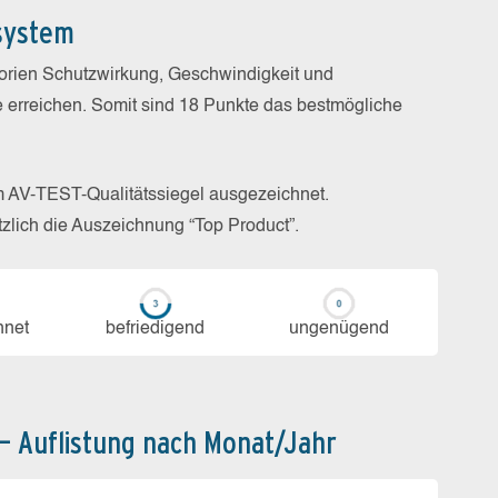
system
gorien Schutzwirkung, Geschwindigkeit und
e erreichen. Somit sind 18 Punkte das bestmögliche
m AV-TEST-Qualitätssiegel ausgezeichnet.
zlich die Auszeichnung “Top Product”.
h­net
be­frie­di­gend
un­ge­nü­gend
 – Auflistung nach Monat/Jahr