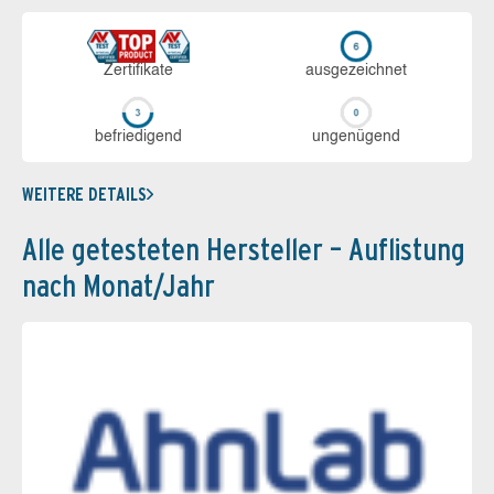
Zerti­fikate
aus­ge­zeich­net
be­frie­di­gend
un­ge­nü­gend
WEITERE DETAILS
Alle getesteten Hersteller – Auflistung
nach Monat/Jahr