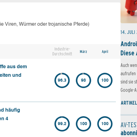
e Viren, Würmer oder trojanische Pferde)
14. JULI
Androi
Industrie-
Diese 
März
April
Durchschnitt
Auch wen
ffe aus dem
aufrufen 
seiten und
96.3
98
100
sind sie 
Google-Ap
ARTIKEL
nd häufig
en 4
AV-TES
99.2
100
100
abonn