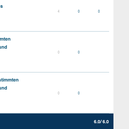
es
4
0
0
mmten
 und
0
0
stimmten
 und
0
0
6.0/ 6.0