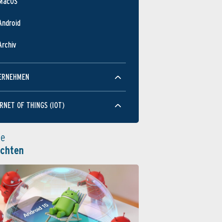
MacOS
Android
Archiv
ERNEHMEN
RNET OF THINGS (IOT)
le
ichten