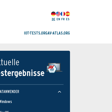
DE
EN
FR
ES
IOT-TESTS.ORG
AV-ATLAS.ORG
tuelle
estergebnisse
VATANWENDER
Windows