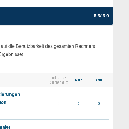
5.5/ 6.0
 auf die Benutzbarkeit des gesamten Rechners
Ergebnisse)
Industrie-
März
April
Durchschnitt
kierungen
ten
0
0
0
maler