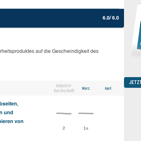
6.0/ 6.0
erheitsproduktes auf die Geschwindigkeit des
JETZ
Industrie-
März
April
Durchschnitt
seiten,
on und
ieren von