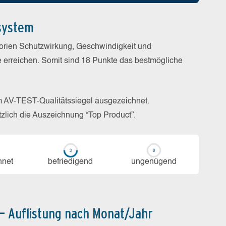
system
gorien Schutzwirkung, Geschwindigkeit und
e erreichen. Somit sind 18 Punkte das bestmögliche
m AV-TEST-Qualitätssiegel ausgezeichnet.
zlich die Auszeichnung “Top Product”.
h­net
be­frie­di­gend
un­ge­nü­gend
 – Auflistung nach Monat/Jahr