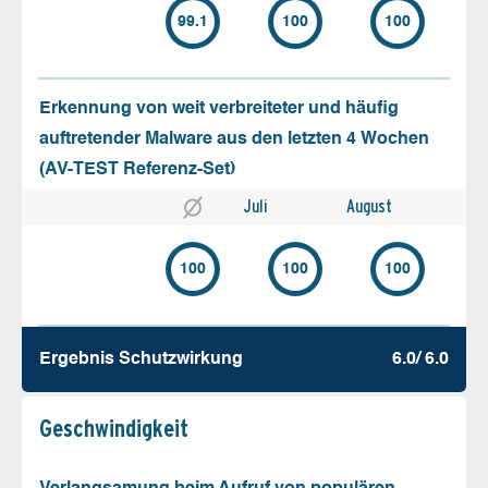
99.1
100
100
Erkennung von weit verbreiteter und häufig
auftretender Malware aus den letzten 4 Wochen
(AV-TEST Referenz-Set)
Juli
August
100
100
100
Ergebnis Schutz­wirkung
6.0/ 6.0
Geschw­indigkeit