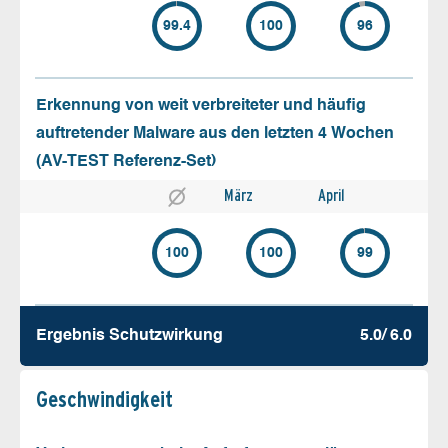
99.4
100
96
Erkennung von weit verbreiteter und häufig
auftretender Malware aus den letzten 4 Wochen
(AV-TEST Referenz-Set)
März
April
100
100
99
Ergebnis Schutz­wirkung
5.0/ 6.0
Geschw­indigkeit