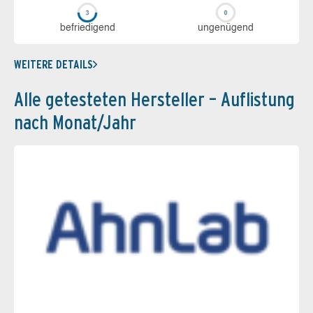
be­frie­di­gend
un­ge­nü­gend
WEITERE DETAILS
Alle getesteten Hersteller – Auflistung
nach Monat/Jahr