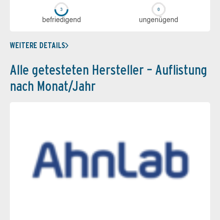
be­frie­di­gend
un­ge­nü­gend
WEITERE DETAILS
Alle getesteten Hersteller – Auflistung
nach Monat/Jahr