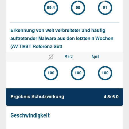
99.4
98
91
Erkennung von weit verbreiteter und häufig
auftretender Malware aus den letzten 4 Wochen
(AV-TEST Referenz-Set)
März
April
100
100
100
Ergebnis Schutz­wirkung
4.5/ 6.0
Geschw­indigkeit