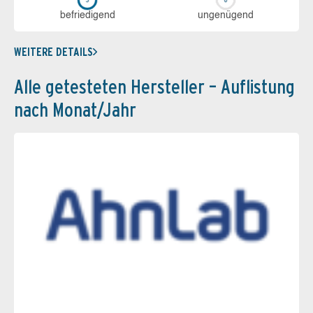
be­frie­di­gend
un­ge­nü­gend
WEITERE DETAILS
Alle getesteten Hersteller – Auflistung
nach Monat/Jahr