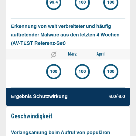
99.4
100
100
Erkennung von weit verbreiteter und häufig
auftretender Malware aus den letzten 4 Wochen
(AV-TEST Referenz-Set)
März
April
100
100
100
Ergebnis Schutz­wirkung
6.0/ 6.0
Geschw­indigkeit
Verlangsamung beim Aufruf von populären