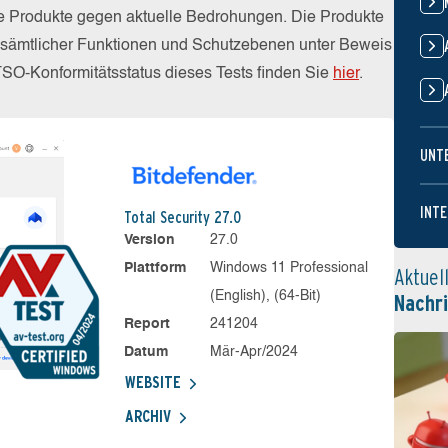
die Produkte gegen aktuelle Bedrohungen. Die Produkte
z sämtlicher Funktionen und Schutzebenen unter Beweis
TSO-Konformitätsstatus dieses Tests finden Sie
hier
.
UNT
INTE
Total Security 27.0
Version
27.0
Plattform
Windows 11 Professional
Aktuel
(English), (64-Bit)
Nachr
Report
241204
Datum
Mär-Apr/2024
WEBSITE
ARCHIV