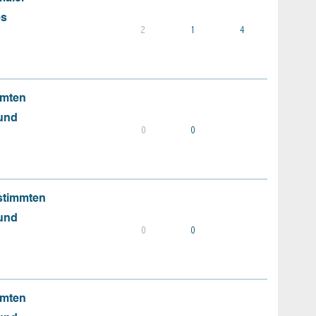
es
2
1
4
mmten
 und
0
0
stimmten
 und
0
0
mmten