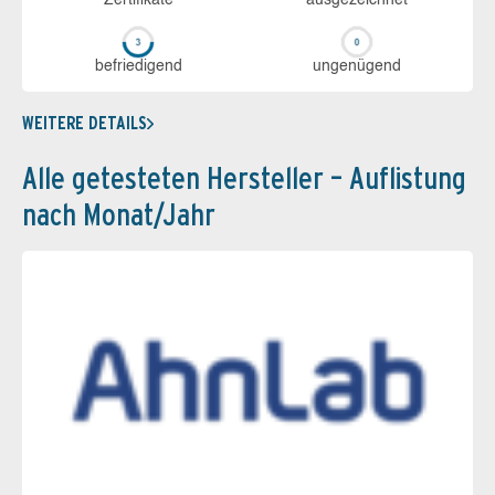
Zerti­fikate
aus­ge­zeich­net
be­frie­di­gend
un­ge­nü­gend
WEITERE DETAILS
Alle getesteten Hersteller – Auflistung
nach Monat/Jahr