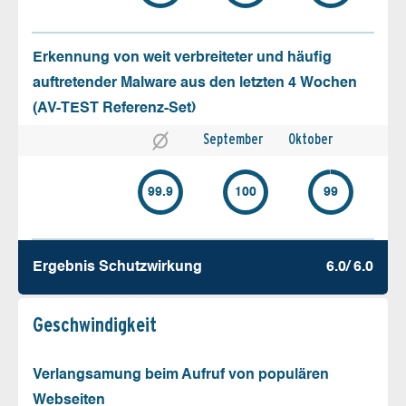
Erkennung von weit verbreiteter und häufig
auftretender Malware aus den letzten 4 Wochen
(AV-TEST Referenz-Set)
September
Oktober
99.9
100
99
Ergebnis Schutz­wirkung
6.0/ 6.0
Geschw­indigkeit
Verlangsamung beim Aufruf von populären
Webseiten