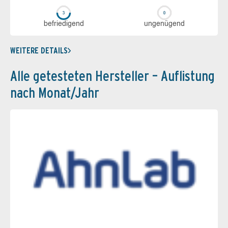
be­frie­di­gend
un­ge­nü­gend
WEITERE DETAILS
Alle getesteten Hersteller – Auflistung
nach Monat/Jahr