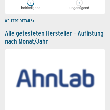
be­frie­di­gend
un­ge­nü­gend
WEITERE DETAILS
Alle getesteten Hersteller – Auflistung
nach Monat/Jahr