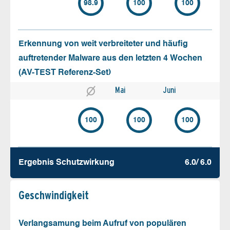
98.9
100
100
Erkennung von weit verbreiteter und häufig
auftretender Malware aus den letzten 4 Wochen
(AV-TEST Referenz-Set)
Mai
Juni
100
100
100
Ergebnis Schutz­wirkung
6.0/ 6.0
Geschw­indigkeit
Verlangsamung beim Aufruf von populären