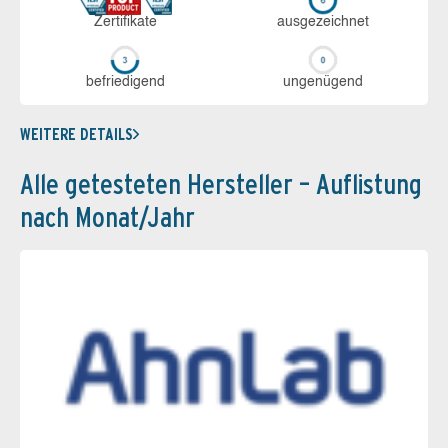
Zerti­fikate
aus­ge­zeich­net
be­frie­di­gend
un­ge­nü­gend
WEITERE DETAILS
Alle getesteten Hersteller – Auflistung
nach Monat/Jahr