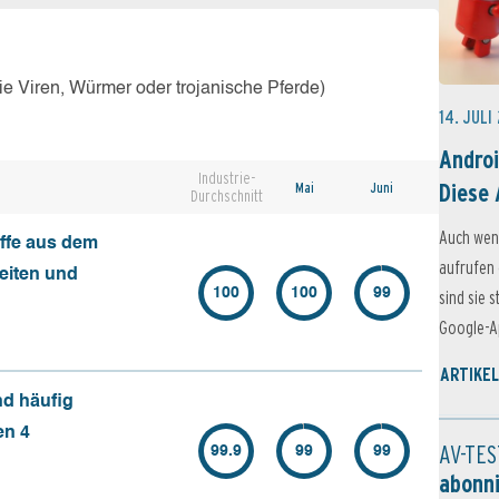
e Viren, Würmer oder trojanische Pferde)
14. JULI
Androi
Industrie-
Diese 
Mai
Juni
Durchschnitt
Auch wen
ffe aus dem
aufrufen 
seiten und
100
100
99
sind sie 
Google-Ap
ARTIKEL
nd häufig
en 4
AV-TES
99.9
99
99
abonn