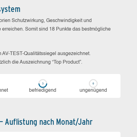
system
gorien Schutzwirkung, Geschwindigkeit und
e erreichen. Somit sind 18 Punkte das bestmögliche
m AV-TEST-Qualitätssiegel ausgezeichnet.
zlich die Auszeichnung “Top Product”.
h­net
be­frie­di­gend
un­ge­nü­gend
 – Auflistung nach Monat/Jahr