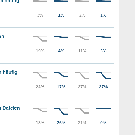
n häufig
on
n häufig
 Dateien