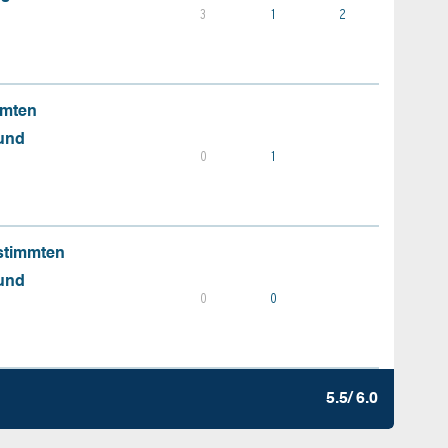
3
1
2
mmten
 und
0
1
stimmten
 und
0
0
5.5/ 6.0