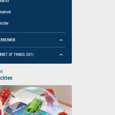
MacOS
Android
Archiv
ERNEHMEN
RNET OF THINGS (IOT)
le
ichten