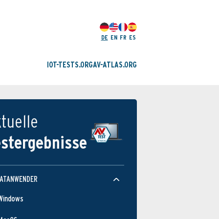
DE
EN
FR
ES
IOT-TESTS.ORG
AV-ATLAS.ORG
tuelle
estergebnisse
VATANWENDER
Windows