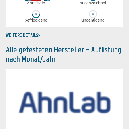
Zerti­fikate
aus­ge­zeich­net
be­frie­di­gend
un­ge­nü­gend
WEITERE DETAILS
Alle getesteten Hersteller – Auflistung
nach Monat/Jahr