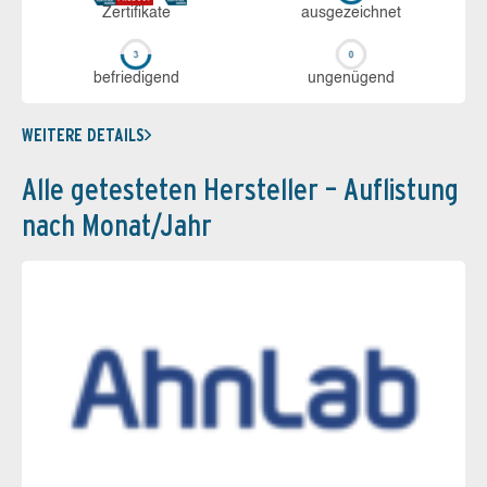
Zerti­fikate
aus­ge­zeich­net
be­frie­di­gend
un­ge­nü­gend
WEITERE DETAILS
Alle getesteten Hersteller – Auflistung
nach Monat/Jahr