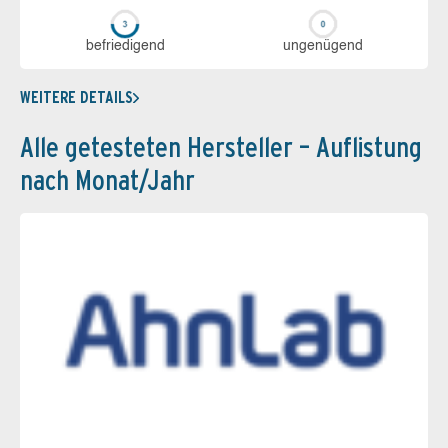
be­frie­di­gend
un­ge­nü­gend
WEITERE DETAILS
Alle getesteten Hersteller – Auflistung
nach Monat/Jahr