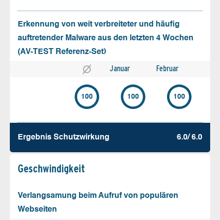
Erkennung von weit verbreiteter und häufig
auftretender Malware aus den letzten 4 Wochen
(AV-TEST Referenz-Set)
Januar
Februar
100
100
100
Ergebnis Schutz­wirkung
6.0/ 6.0
Geschw­indigkeit
Verlangsamung beim Aufruf von populären
Webseiten