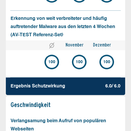
Erkennung von weit verbreiteter und häufig
auftretender Malware aus den letzten 4 Wochen
(AV-TEST Referenz-Set)
November
Dezember
100
100
100
Ergebnis Schutz­wirkung
6.0/ 6.0
Geschw­indigkeit
Verlangsamung beim Aufruf von populären
Webseiten