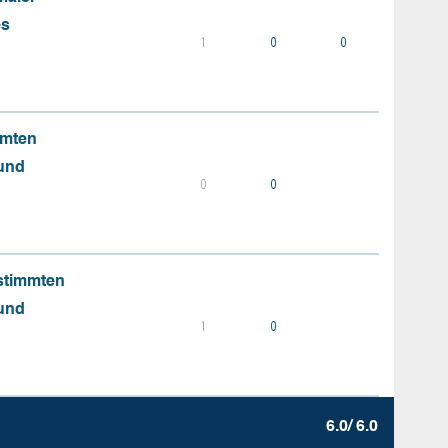
es
1
0
0
mmten
 und
0
0
stimmten
 und
1
0
6.0/ 6.0