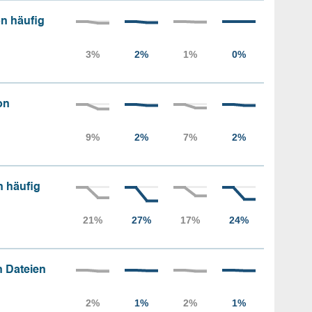
n häufig
on
n häufig
 Dateien