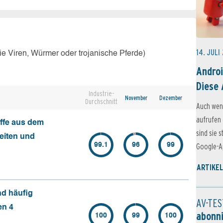
14. JULI
e Viren, Würmer oder trojanische Pferde)
Androi
Diese 
Industrie-
November
Dezember
Durchschnitt
Auch wen
aufrufen 
ffe aus dem
sind sie 
seiten und
99.1
96
99
Google-Ap
ARTIKEL
nd häufig
AV-TES
en 4
abonn
100
99
100