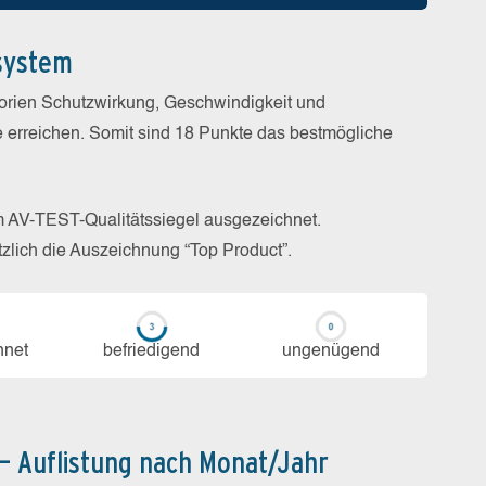
system
gorien Schutzwirkung, Geschwindigkeit und
e erreichen. Somit sind 18 Punkte das bestmögliche
m AV-TEST-Qualitätssiegel ausgezeichnet.
zlich die Auszeichnung “Top Product”.
h­net
be­frie­di­gend
un­ge­nü­gend
 – Auflistung nach Monat/Jahr