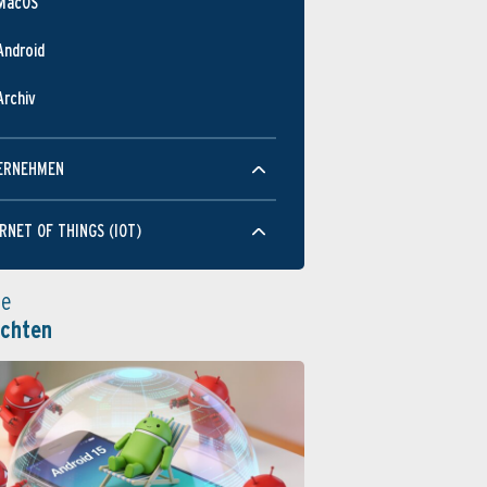
MacOS
Android
Archiv
ERNEHMEN
RNET OF THINGS (IOT)
le
ichten