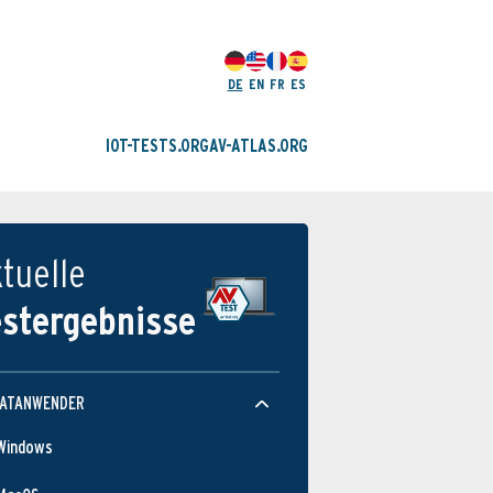
DE
EN
FR
ES
IOT-TESTS.ORG
AV-ATLAS.ORG
tuelle
estergebnisse
VATANWENDER
Windows