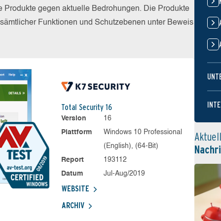
die Produkte gegen aktuelle Bedrohungen. Die Produkte
z sämtlicher Funktionen und Schutzebenen unter Beweis
UNT
INTE
Total Security 16
Version
16
Plattform
Windows 10 Professional
Aktuel
(English), (64-Bit)
Nachr
Report
193112
Datum
Jul-Aug/2019
WEBSITE
ARCHIV