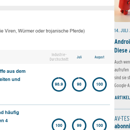
14. JULI
e Viren, Würmer oder trojanische Pferde)
Androi
Diese 
Industrie-
Juli
August
Durchschnitt
Auch wen
aufrufen 
ffe aus dem
sind sie 
seiten und
98.9
98
100
Google-Ap
ARTIKEL
nd häufig
AV-TES
en 4
abonn
100
99
100