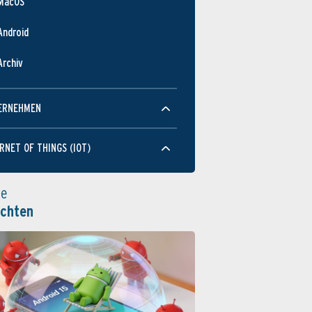
MacOS
Android
Archiv
ERNEHMEN
RNET OF THINGS (IOT)
le
ichten