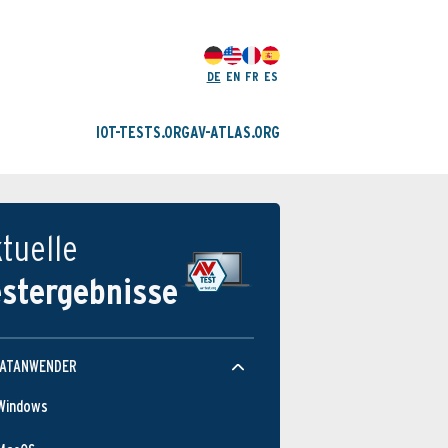
DE
EN
FR
ES
IOT-TESTS.ORG
AV-ATLAS.ORG
tuelle
estergebnisse
VATANWENDER
Windows