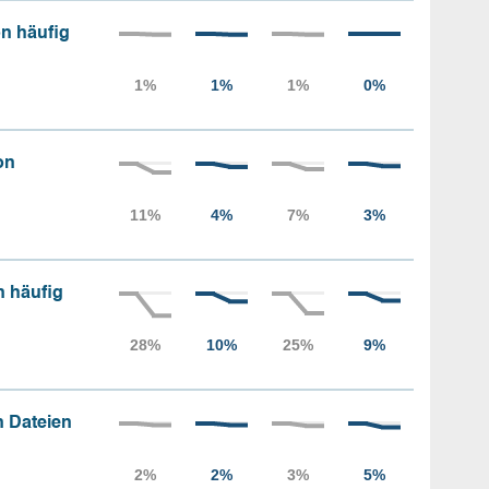
n häufig
on
n häufig
 Dateien