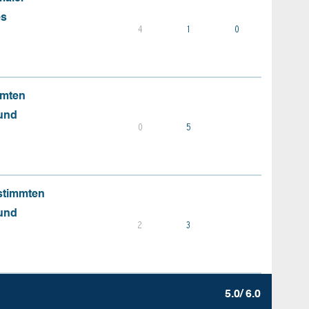
es
4
1
0
mmten
 und
0
5
stimmten
 und
2
3
5.0/ 6.0