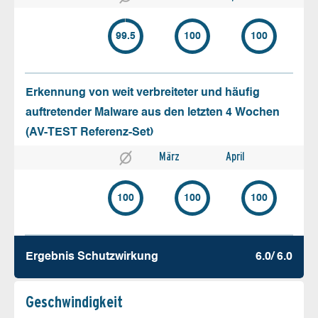
99.5
100
100
Erkennung von weit verbreiteter und häufig
auftretender Malware aus den letzten 4 Wochen
(AV-TEST Referenz-Set)
März
April
100
100
100
Ergebnis Schutz­wirkung
6.0/ 6.0
Geschw­indigkeit