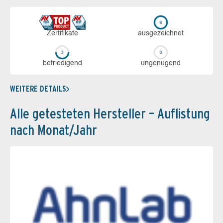
Zerti­fikate
aus­ge­zeich­net
be­frie­di­gend
un­ge­nü­gend
WEITERE DETAILS
Alle getesteten Hersteller – Auflistung
nach Monat/Jahr