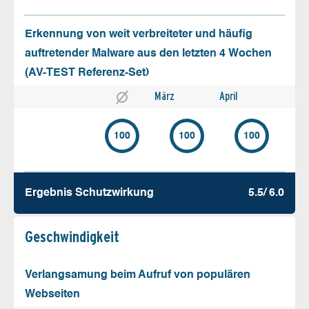
Erkennung von weit verbreiteter und häufig
auftretender Malware aus den letzten 4 Wochen
(AV-TEST Referenz-Set)
März
April
100
100
100
Ergebnis Schutz­wirkung
5.5/ 6.0
Geschw­indigkeit
Verlangsamung beim Aufruf von populären
Webseiten