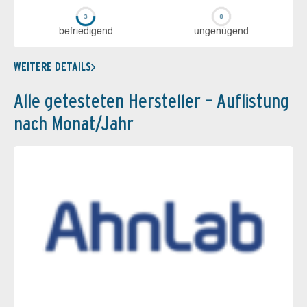
be­frie­di­gend
un­ge­nü­gend
WEITERE DETAILS
Alle getesteten Hersteller – Auflistung
nach Monat/Jahr