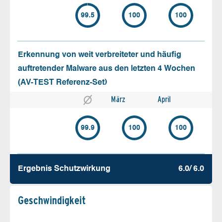
99.5
100
100
Erkennung von weit verbreiteter und häufig
auftretender Malware aus den letzten 4 Wochen
(AV-TEST Referenz-Set)
März
April
99.9
100
100
Ergebnis Schutz­wirkung
6.0/ 6.0
Geschw­indigkeit