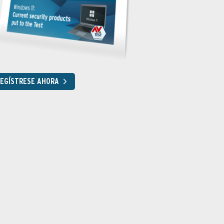
EGÍSTRESE AHORA
or de búsqueda suministra enlaces infectados
cción "Blackhat URLs" se entera uno de que DuckDuckGo y Bing suministra
infectados