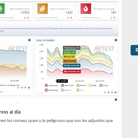
R
Qué mot
eos al día
En la se
n los correos spam y lo peligrosos que son los adjuntos que
enlaces 