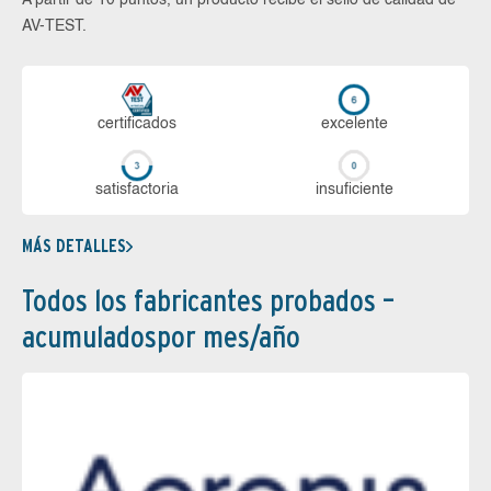
A partir de 10 puntos, un producto recibe el sello de calidad de
AV-TEST.
certi­ficados
ex­ce­len­te
sa­tis­fac­to­ria
in­su­fi­cien­te
MÁS DETALLES
Todos los fabricantes probados –
acumuladospor mes/año