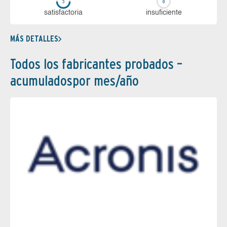
sa­tis­fac­to­ria
in­su­fi­cien­te
MÁS DETALLES
Todos los fabricantes probados –
acumuladospor mes/año