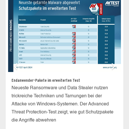
Un
Endanwender-Pakete im erweiterten Test
Di
Neueste Ransomware und Data Stealer nutzen
Sy
trickreiche Techniken und Tarnungen bei der
Le
Attacke von Windows-Systemen. Der Advanced
in
Threat Protection-Test zeigt, wie gut Schutzpakete
in
die Angriffe abwehren
g