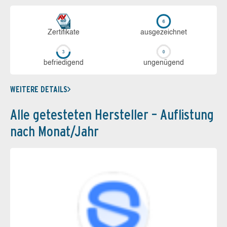
Zerti­fikate
aus­ge­zeich­net
be­frie­di­gend
un­ge­nü­gend
WEITERE DETAILS
Alle getesteten Hersteller – Auflistung
nach Monat/Jahr