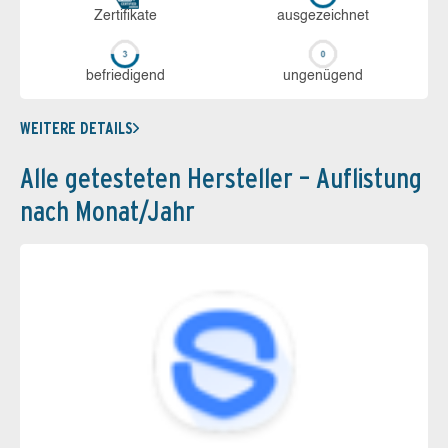
Zerti­fikate
aus­ge­zeich­net
be­frie­di­gend
un­ge­nü­gend
WEITERE DETAILS
Alle getesteten Hersteller – Auflistung
nach Monat/Jahr