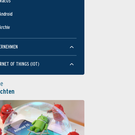
MacOS
Android
Archiv
ERNEHMEN
RNET OF THINGS (IOT)
le
ichten