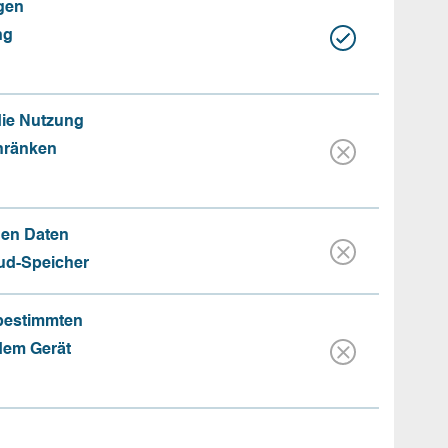
gen
ng
die Nutzung
hränken
hen Daten
oud-Speicher
 bestimmten
 dem Gerät