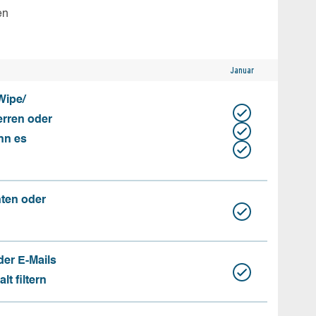
en
Januar
Wipe/
erren oder
nn es
nten oder
der E-Mails
t filtern