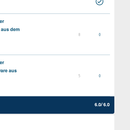
er
s aus dem
8
0
er
ware aus
5
0
6.0/ 6.0