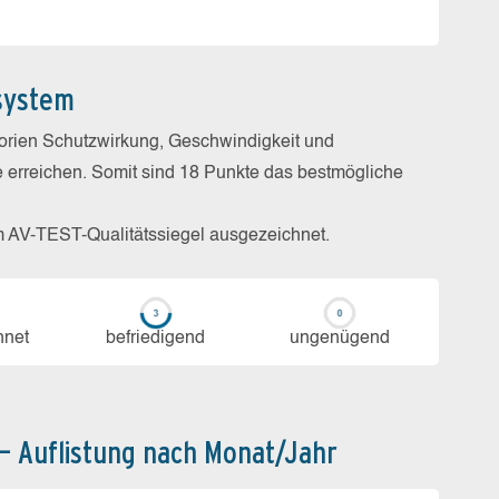
system
gorien Schutzwirkung, Geschwindigkeit und
e erreichen. Somit sind 18 Punkte das bestmögliche
m AV-TEST-Qualitätssiegel ausgezeichnet.
h­net
be­frie­di­gend
un­ge­nü­gend
 – Auflistung nach Monat/Jahr