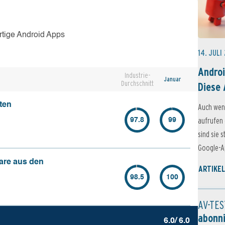
rtige Android Apps
14. JULI
Androi
Industrie-
Januar
Durchschnitt
Diese 
ten
Auch wen
aufrufen 
97.8
99
sind sie 
Google-Ap
are aus den
ARTIKEL
98.5
100
AV-TES
abonn
6.0/ 6.0