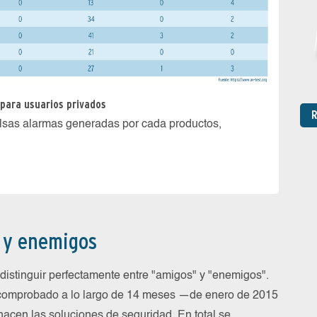
 para usuarios privados
R
alsas alarmas generadas por cada productos,
Escasas
s y enemigos
5 prod
durant
istinguir perfectamente entre "amigos" y "enemigos".
 comprobado a lo largo de 14 meses —de enero de 2015
hacen las soluciones de seguridad. En total se