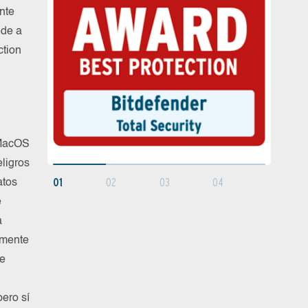
nte
ede a
ction
 MacOS
ligros
01
02
03
04
atos
e
a
amente
de
ero sí