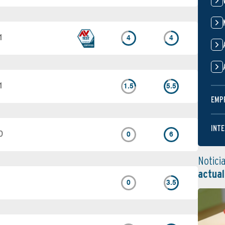
1
4
4
1
1.5
5.5
EMP
INTE
0
0
6
Notici
actual
0
3.5