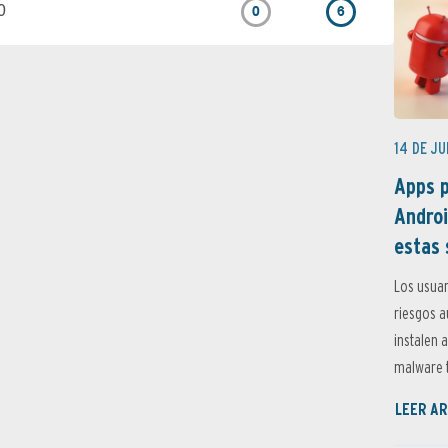
0
0
6
14 DE JU
Apps p
Androi
estas 
Los usuar
riesgos 
instalen 
malware t
LEER AR