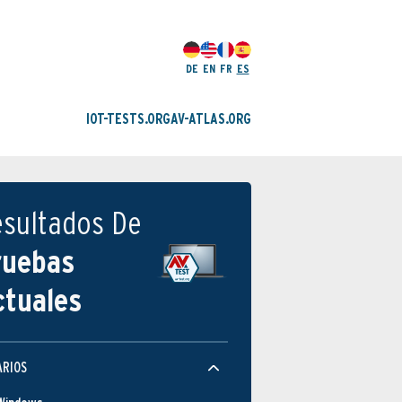
DE
EN
FR
ES
IOT-TESTS.ORG
AV-ATLAS.ORG
esultados De
ruebas
ctuales
ARIOS