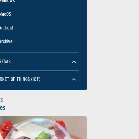
Windows
MacOS
Android
Archive
RESAS
RNET OF THINGS (IOT)
as
es