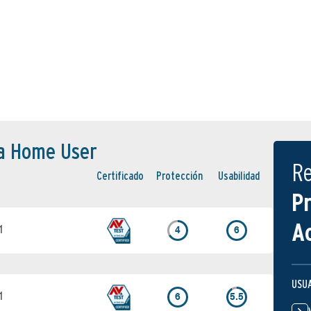
a Home User
R
Certi­ficado
Protección
Usabilidad
P
A
1
4
6
USU
1
6
5.5