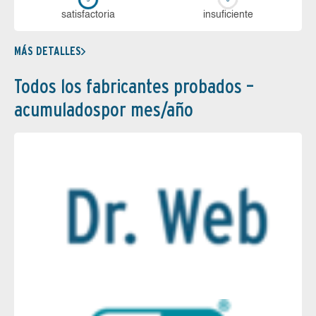
sa­tis­fac­to­ria
in­su­fi­cien­te
MÁS DETALLES
Todos los fabricantes probados –
acumuladospor mes/año