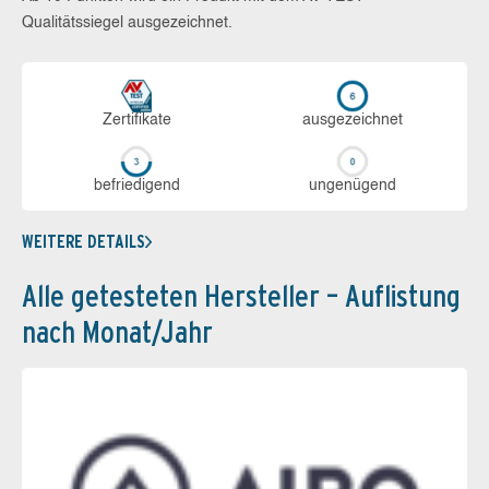
Qualitätssiegel ausgezeichnet.
Zerti­fikate
aus­ge­zeich­net
be­frie­di­gend
un­ge­nü­gend
WEITERE DETAILS
Alle getesteten Hersteller – Auflistung
nach Monat/Jahr