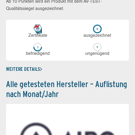
Ab 10 Punkten wird ein Produkt mit dem AV-TEST-
Qualitätssiegel ausgezeichnet.
Zerti­fikate
aus­ge­zeich­net
be­frie­di­gend
un­ge­nü­gend
WEITERE DETAILS
Alle getesteten Hersteller – Auflistung
nach Monat/Jahr