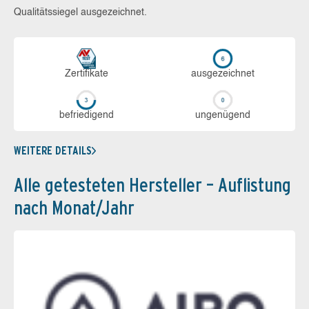
Qualitätssiegel ausgezeichnet.
Zerti­fikate
aus­ge­zeich­net
be­frie­di­gend
un­ge­nü­gend
WEITERE DETAILS
Alle getesteten Hersteller – Auflistung
nach Monat/Jahr