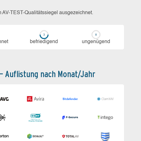
m AV-TEST-Qualitätssiegel ausgezeichnet.
h­net
be­frie­di­gend
un­ge­nü­gend
 – Auflistung nach Monat/Jahr