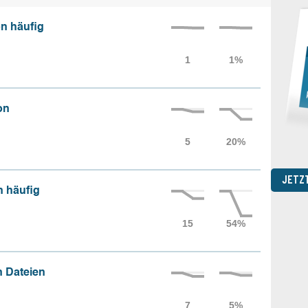
n häufig
on
JETZ
n häufig
 Dateien