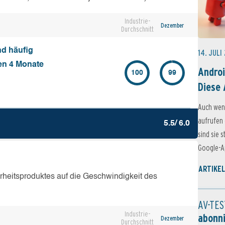
Industrie-
Dezember
Durchschnitt
nd häufig
14. JULI
ten 4 Monate
Androi
100
99
Diese 
Auch wen
aufrufen 
5.5/ 6.0
sind sie 
Google-Ap
ARTIKEL
erheitsproduktes auf die Geschwindigkeit des
AV-TES
Industrie-
abonn
Dezember
Durchschnitt