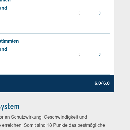
mmten
 und
0
0
stimmten
 und
0
0
6.0/ 6.0
system
gorien Schutzwirkung, Geschwindigkeit und
e erreichen. Somit sind 18 Punkte das bestmögliche