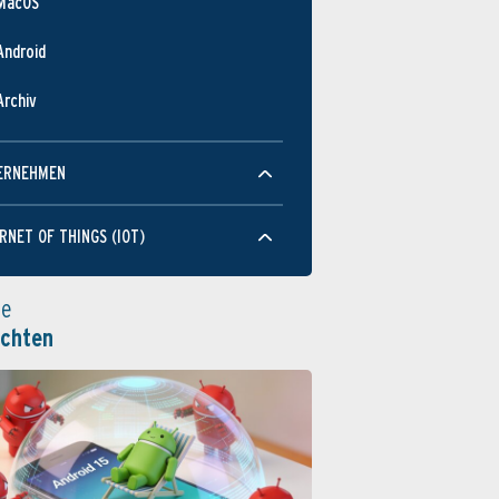
MacOS
Android
Archiv
ERNEHMEN
RNET OF THINGS (IOT)
le
ichten