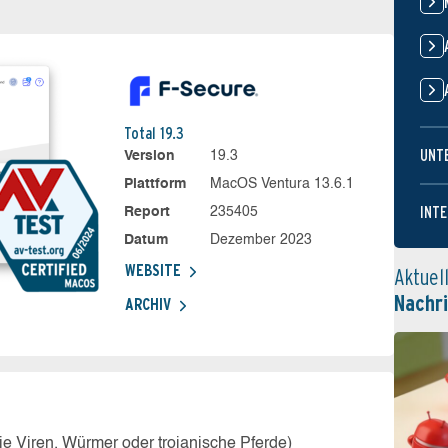
Total 19.3
UNT
Version
19.3
Plattform
MacOS Ventura 13.6.1
INTE
Report
235405
Datum
Dezember 2023
WEBSITE
Aktuel
Nachr
ARCHIV
e Viren, Würmer oder trojanische Pferde)