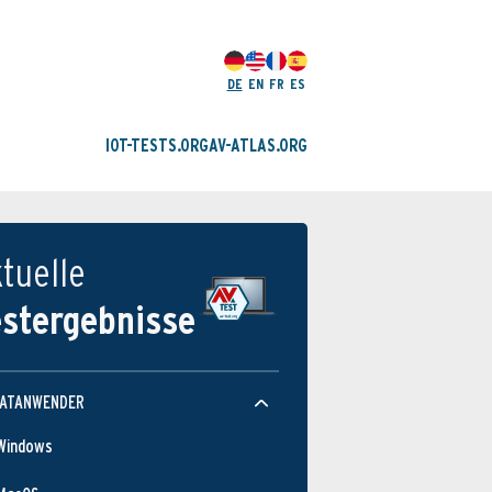
DE
EN
FR
ES
IOT-TESTS.ORG
AV-ATLAS.ORG
tuelle
estergebnisse
VATANWENDER
Windows