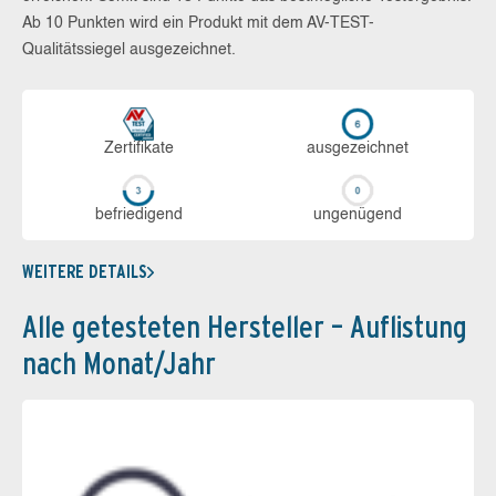
Ab 10 Punkten wird ein Produkt mit dem AV-TEST-
Qualitätssiegel ausgezeichnet.
Zerti­fikate
aus­ge­zeich­net
be­frie­di­gend
un­ge­nü­gend
WEITERE DETAILS
Alle getesteten Hersteller – Auflistung
nach Monat/Jahr