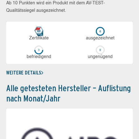
Ab 10 Punkten wird ein Produkt mit dem AV-TEST-
Qualitätssiegel ausgezeichnet.
Zerti­fikate
aus­ge­zeich­net
be­frie­di­gend
un­ge­nü­gend
WEITERE DETAILS
Alle getesteten Hersteller – Auflistung
nach Monat/Jahr