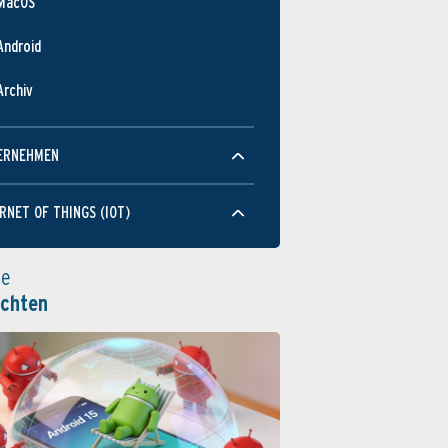
MacOS
Android
Archiv
ERNEHMEN
RNET OF THINGS (IOT)
le
ichten