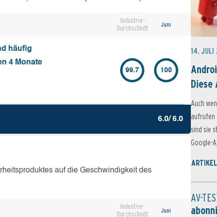
Industrie-
Juni
Durchschnitt
nd häufig
14. JULI
ten 4 Monate
Androi
99.7
100
Diese 
Auch wen
aufrufen 
6.0/ 6.0
sind sie 
Google-Ap
ARTIKEL
erheitsproduktes auf die Geschwindigkeit des
AV-TES
Industrie-
abonn
Juni
Durchschnitt