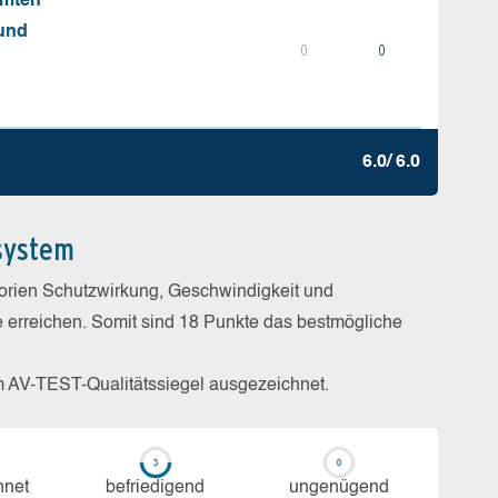
mmten
 und
0
0
6.0/ 6.0
system
gorien Schutzwirkung, Geschwindigkeit und
e erreichen. Somit sind 18 Punkte das bestmögliche
m AV-TEST-Qualitätssiegel ausgezeichnet.
h­net
be­frie­di­gend
un­ge­nü­gend