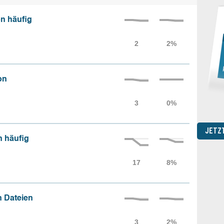
n häufig
on
JETZ
n häufig
 Dateien