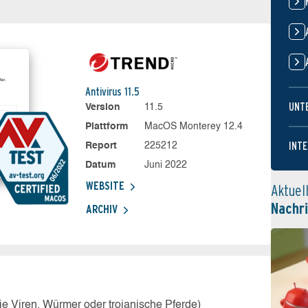
Antivirus 11.5
UNT
Version
11.5
Plattform
MacOS Monterey 12.4
INTE
Report
225212
Datum
Juni 2022
WEBSITE
Aktuel
Nachr
ARCHIV
e Viren, Würmer oder trojanische Pferde)