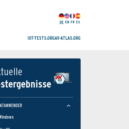
DE
EN
FR
ES
IOT-TESTS.ORG
AV-ATLAS.ORG
tuelle
estergebnisse
VATANWENDER
Windows