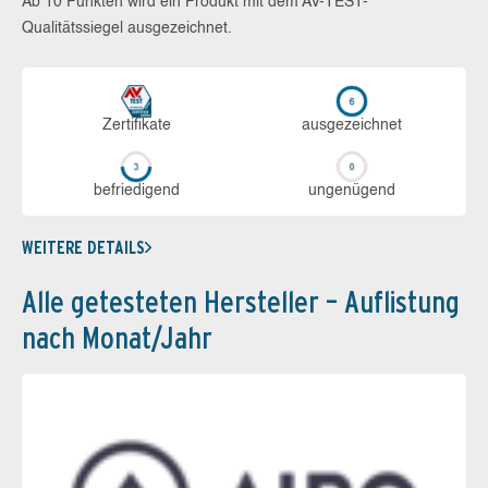
Ab 10 Punkten wird ein Produkt mit dem AV-TEST-
Qualitätssiegel ausgezeichnet.
Zerti­fikate
aus­ge­zeich­net
be­frie­di­gend
un­ge­nü­gend
WEITERE DETAILS
Alle getesteten Hersteller – Auflistung
nach Monat/Jahr