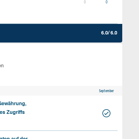
0
0
6.0/ 6.0
en
September
 Gewährung,
s Zugriffs