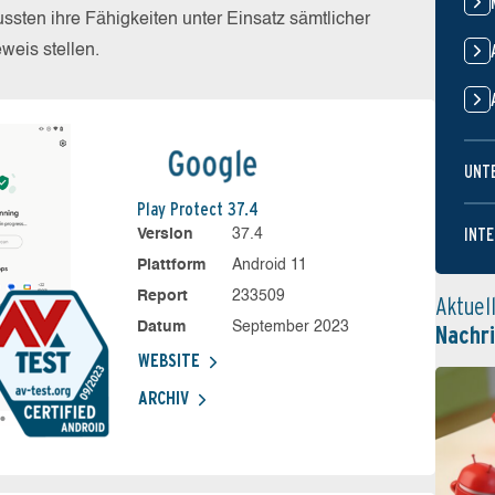
sten ihre Fähigkeiten unter Einsatz sämtlicher
eis stellen.
UNT
Play Protect 37.4
INTE
Version
37.4
Plattform
Android 11
Report
233509
Aktuel
Datum
September 2023
Nachr
WEBSITE
ARCHIV