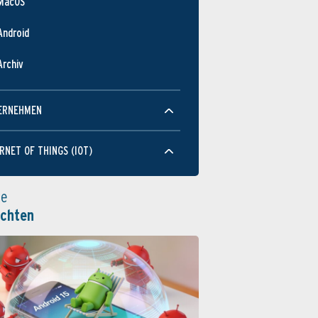
MacOS
Android
Archiv
ERNEHMEN
RNET OF THINGS (IOT)
le
ichten