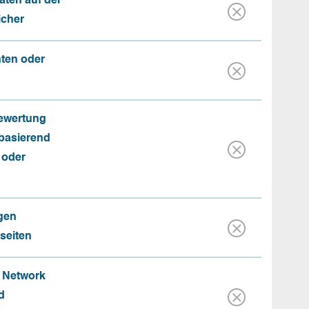
aten auf der
icher
nten oder
Bewertung
basierend
 oder
gen
seiten
e Network
d