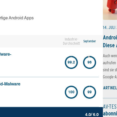
rtige Android Apps
14. JULI
Androi
Industrie-
September
Durchschnitt
Diese 
lware-
Auch wen
aufrufen 
99.2
96
sind sie 
Google-Ap
id-Malware
ARTIKEL
100
99
AV-TES
abonn
4.0/ 6.0