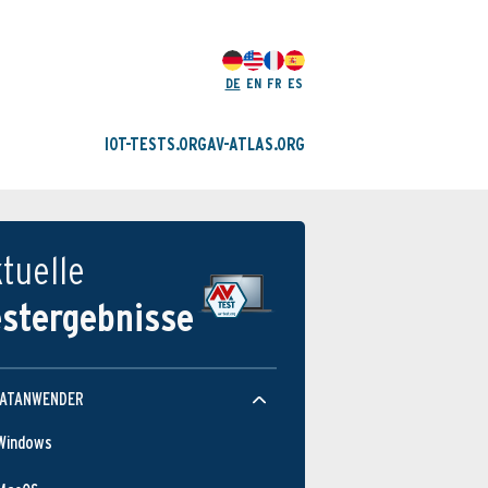
DE
EN
FR
ES
IOT-TESTS.ORG
AV-ATLAS.ORG
tuelle
estergebnisse
VATANWENDER
Windows