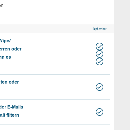
en
September
Wipe/
erren oder
nn es
nten oder
der E-Mails
t filtern