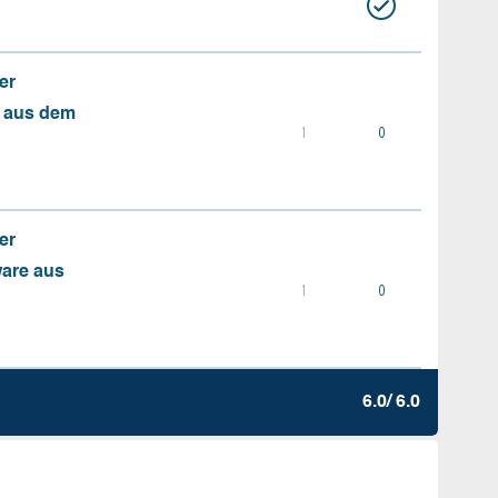
er
s aus dem
1
0
er
ware aus
1
0
6.0/ 6.0