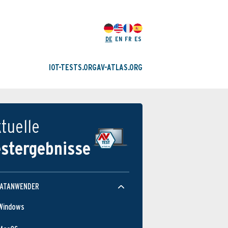
DE
EN
FR
ES
IOT-TESTS.ORG
AV-ATLAS.ORG
tuelle
estergebnisse
VATANWENDER
Windows