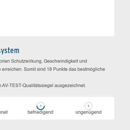
system
gorien Schutzwirkung, Geschwindigkeit und
e erreichen. Somit sind 18 Punkte das bestmögliche
m AV-TEST-Qualitätssiegel ausgezeichnet.
h­net
be­frie­di­gend
un­ge­nü­gend