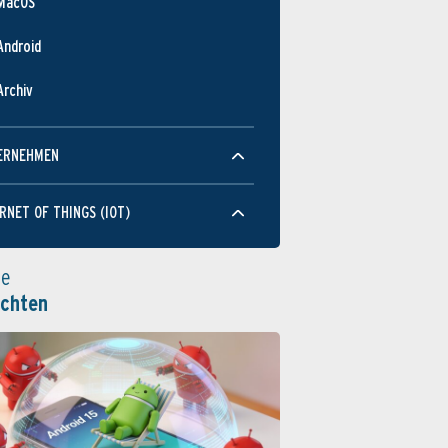
MacOS
Android
Archiv
ERNEHMEN
RNET OF THINGS (IOT)
le
ichten