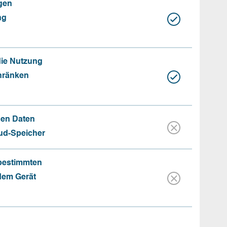
gen
ng
die Nutzung
hränken
hen Daten
oud-Speicher
 bestimmten
 dem Gerät