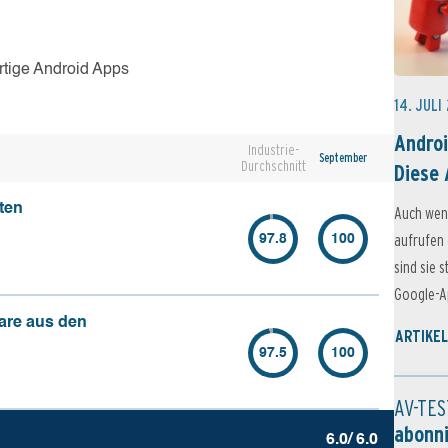
rtige Android Apps
14. JULI
Androi
Industrie-
September
Durchschnitt
Diese 
ten
Auch wen
aufrufen 
97.8
100
sind sie 
Google-Ap
are aus den
ARTIKEL
97.5
100
AV-TES
abonn
6.0/ 6.0