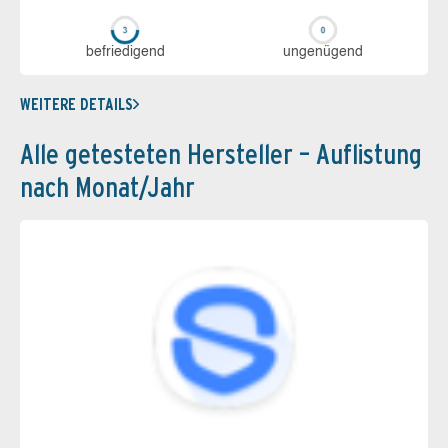
be­frie­di­gend
un­ge­nü­gend
WEITERE DETAILS
Alle getesteten Hersteller – Auflistung
nach Monat/Jahr