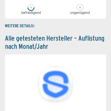
be­frie­di­gend
un­ge­nü­gend
WEITERE DETAILS
Alle getesteten Hersteller – Auflistung
nach Monat/Jahr