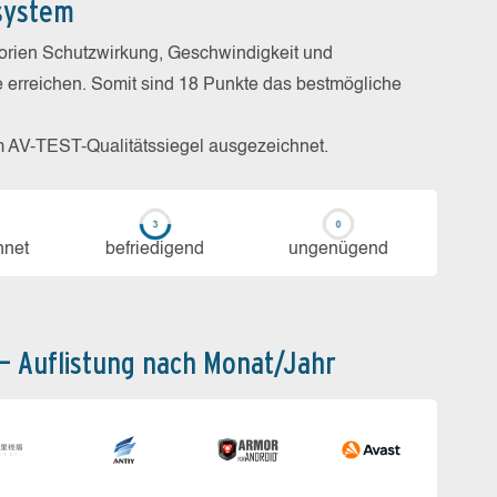
system
gorien Schutzwirkung, Geschwindigkeit und
e erreichen. Somit sind 18 Punkte das bestmögliche
m AV-TEST-Qualitätssiegel ausgezeichnet.
h­net
be­frie­di­gend
un­ge­nü­gend
 – Auflistung nach Monat/Jahr