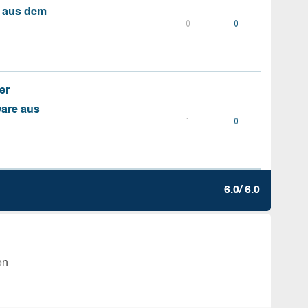
s aus dem
0
0
er
ware aus
1
0
6.0/ 6.0
en