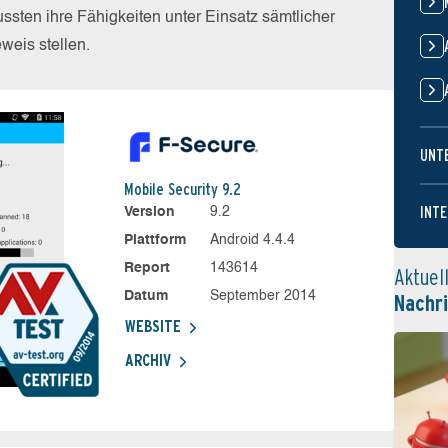
sten ihre Fähigkeiten unter Einsatz sämtlicher
eis stellen.
UNT
Mobile Security 9.2
INTE
Version
9.2
Plattform
Android 4.4.4
Report
143614
Aktuel
Datum
September 2014
Nachr
WEBSITE
ARCHIV